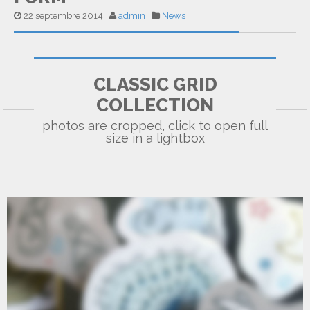
22 septembre 2014
admin
News
CLASSIC GRID
A6
COLLECTION
photos are cropped, click to open full
size in a lightbox
OLYMPUS DIGITAL CAMERA