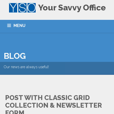
Your Savvy Office
MENU
ACCUEIL
HOME
LE CENTRE
THE CENTER
NOS SERVICES
SERVICES
CONTACT
BLOG
Our news are always useful!
POST WITH CLASSIC GRID
COLLECTION & NEWSLETTER
FORM