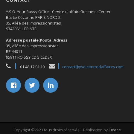
CONTACT
Y.S.O. Your Savvy Office -
Centre d'affaire
Business Center
Bât Le Cézanne PARIS NORD 2
35, Allée des Impressionnistes
93420 VILLEPINTE
Adresse postale:
Postal Adress
35, Allée des Impressionistes
BP 44011
95911 ROISSY CDG CEDEX
01.48.17.01.10
contact@yso-centredaffaires.com
Copyright ©2023 tous droits réservés | Réalisation by
Odace