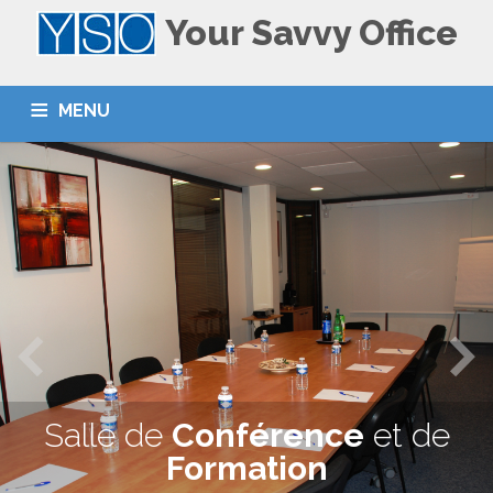
Your Savvy Office
MENU
ACCUEIL
HOME
LE CENTRE
THE CENTER
NOS SERVICES
SERVICES
CONTACT
Salle de
Conférence
et de
Formation