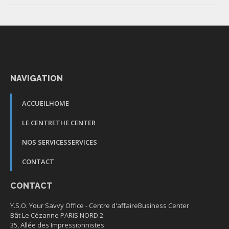
NAVIGATION
ACCUEIL
HOME
LE CENTRE
THE CENTER
NOS SERVICES
SERVICES
CONTACT
CONTACT
Y.S.O. Your Savvy Office -
Centre d'affaire
Business Center
Bât Le Cézanne PARIS NORD 2
35, Allée des Impressionnistes