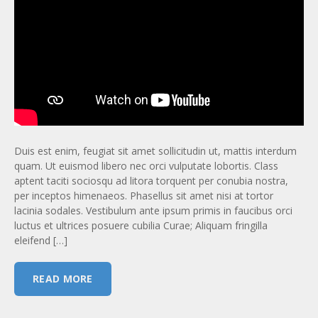
Duis est enim, feugiat sit amet sollicitudin ut, mattis interdum
quam. Ut euismod libero nec orci vulputate lobortis. Class
aptent taciti sociosqu ad litora torquent per conubia nostra,
per inceptos himenaeos. Phasellus sit amet nisi at tortor
lacinia sodales. Vestibulum ante ipsum primis in faucibus orci
luctus et ultrices posuere cubilia Curae; Aliquam fringilla
eleifend […]
READ MORE