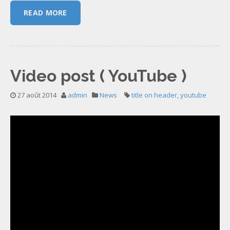
READ MORE
Video post ( YouTube )
27 août 2014
admin
News
title on header
,
youtube