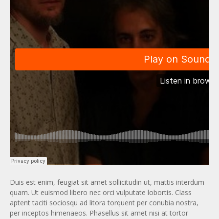
Duis est enim, feugiat sit amet sollicitudin ut, mattis interdum
quam. Ut euismod libero nec orci vulputate lobortis. Class
aptent taciti sociosqu ad litora torquent per conubia nostra,
per inceptos himenaeos. Phasellus sit amet nisi at tortor